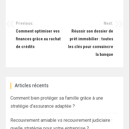
Previous:
Next:
Navigation
Comment optimiser vos
Réussir son dossier de
de
finances grâce au rachat
prêt immobilier : toutes
de crédits
les clés pour convaincre
l’article
la banque
Articles récents
Comment bien protéger sa famille grâce à une
stratégie d’assurance adaptée ?
Recouvrement amiable vs recouvrement judiciaire :
quelle stratégie pour votre entreprise ?