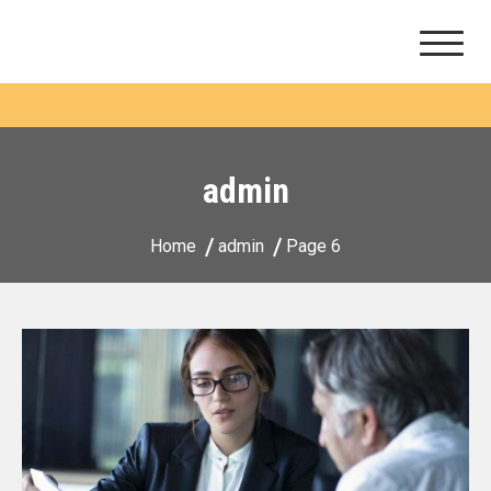
Ithaque consultants
Skip
to
content
admin
Home
admin
Page 6